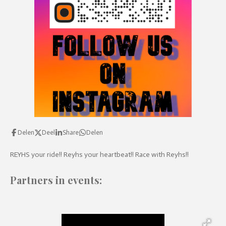
c
r
e
e
n
Delen
Deel
Share
Delen
REYHS your ride!! Reyhs your heartbeat!! Race with Reyhs!!
Partners in events: