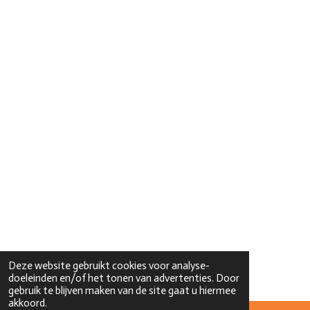
Deze website gebruikt cookies voor analyse-
doeleinden en/of het tonen van advertenties. Door
gebruik te blijven maken van de site gaat u hiermee
akkoord.