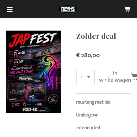
Ga
direct
naar
de
Zolder deal
hoofdinhoud
€ 280,00
In
winkelwagen
mustang met led
Underglow
Interieur led