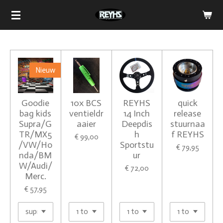
Ga
direct
naar
de
hoofdinhoud
Nieuw
Goodie
10x BCS
REYHS
quick
bag kids
ventieldr
14 Inch
release
Supra/G
aaier
Deepdis
stuurnaa
TR/MX5
h
f REYHS
€ 99,00
/VW/Ho
Sportstu
€ 79,95
nda/BM
ur
W/Audi/
€ 72,00
Merc.
€ 57,95