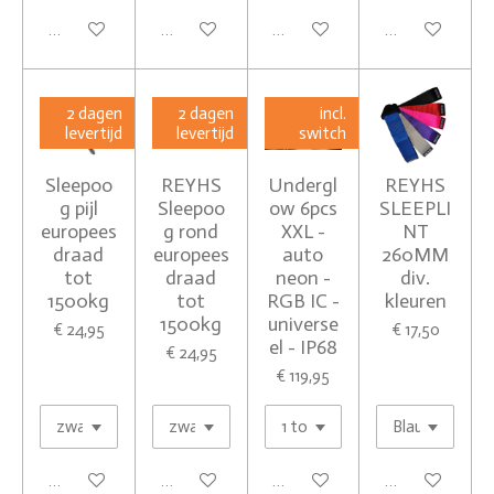
In winkelwagen
In winkelwagen
In winkelwagen
In winkelwagen
2 dagen
2 dagen
incl.
levertijd
levertijd
switch
Sleepoo
REYHS
Undergl
REYHS
g pijl
Sleepoo
ow 6pcs
SLEEPLI
europees
g rond
XXL -
NT
draad
europees
auto
260MM
tot
draad
neon -
div.
1500kg
tot
RGB IC -
kleuren
1500kg
universe
€ 24,95
€ 17,50
el - IP68
€ 24,95
€ 119,95
In winkelwagen
In winkelwagen
In winkelwagen
In winkelwagen