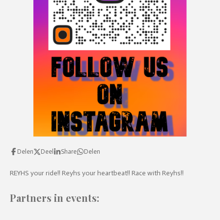
l
s
c
r
e
e
n
Delen
Deel
Share
Delen
REYHS your ride!! Reyhs your heartbeat!! Race with Reyhs!!
Partners in events: