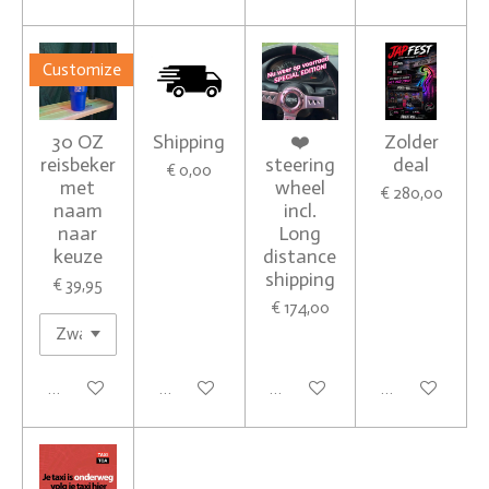
Customize
30 OZ
Shipping
❤️
Zolder
reisbeker
steering
deal
€ 0,00
met
wheel
€ 280,00
naam
incl.
naar
Long
keuze
distance
shipping
€ 39,95
€ 174,00
Bekijk details
In winkelwagen
In winkelwagen
In winkelwagen