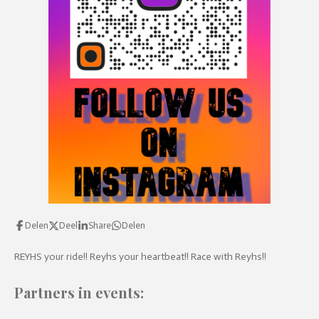
l
s
c
r
e
e
n
Delen
Deel
Share
Delen
REYHS your ride!! Reyhs your heartbeat!! Race with Reyhs!!
Partners in events: