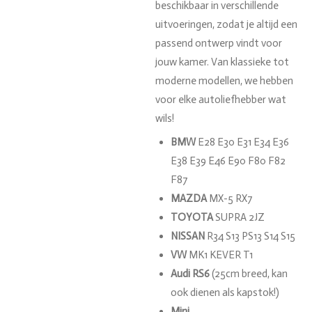
beschikbaar in verschillende
uitvoeringen, zodat je altijd een
passend ontwerp vindt voor
jouw kamer. Van klassieke tot
moderne modellen, we hebben
voor elke autoliefhebber wat
wils!
BMW
E28 E30 E31 E34 E36
E38 E39 E46 E90 F80 F82
F87
MAZDA
MX-5 RX7
TOYOTA
SUPRA 2JZ
NISSAN
R34 S13 PS13 S14 S15
VW
MK1 KEVER T1
Audi RS6
(25cm breed, kan
ook dienen als kapstok!)
Mini