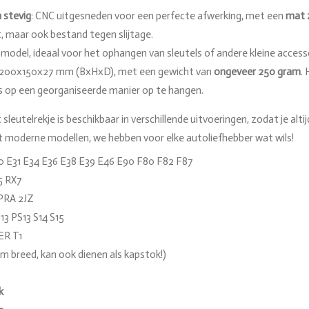
 stevig
: CNC uitgesneden voor een perfecte afwerking, met een
mat 
t, maar ook bestand tegen slijtage.
model, ideaal voor het ophangen van sleutels of andere kleine access
 200x150x27 mm (BxHxD), met een gewicht van
ongeveer 250 gram
.
ls op een georganiseerde manier op te hangen.
 sleutelrekje is beschikbaar in verschillende uitvoeringen, zodat je al
t moderne modellen, we hebben voor elke autoliefhebber wat wils!
 E31 E34 E36 E38 E39 E46 E90 F80 F82 F87
 RX7
RA 2JZ
13 PS13 S14 S15
ER T1
m breed, kan ook dienen als kapstok!)
k