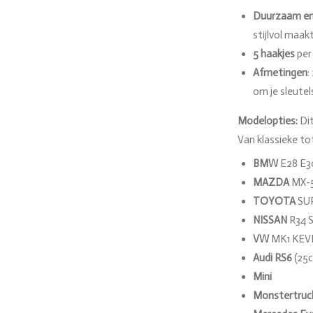
Duurzaam en
stijlvol maak
5 haakjes
per 
Afmetingen
:
om je sleute
Modelopties:
Dit
Van klassieke to
BMW
E28 E30
MAZDA
MX-5
TOYOTA
SUP
NISSAN
R34 S
VW
MK1 KEV
Audi RS6
(25c
Mini
Monstertruc