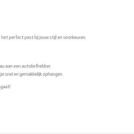
et perfect past bij jouw stijl en voorkeuren.
eau aan een autoliefhebber.
ekje snel en gemakkelijk ophangen.
egaat!