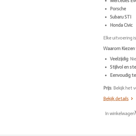
Mercedes Ev
Porsche
Subaru STI
Honda Civic
Elke uitvoering 
Waarom Kiezen v
Veelzijdig
: Ni
Stijlvol en st
Eenvoudig t
Prijs
: Bekijk het
Bekijk details
In winkelwagen