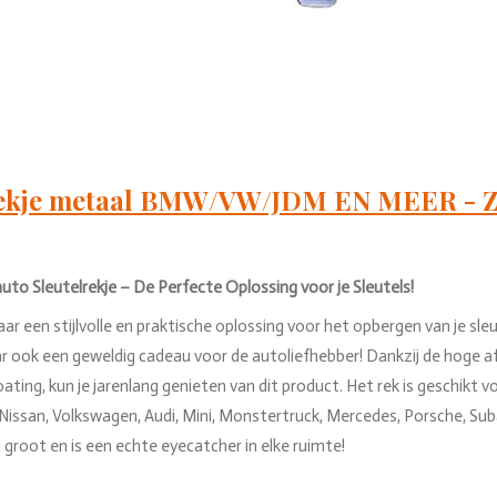
Rekje metaal BMW/VW/JDM EN MEER -
to Sleutelrekje – De Perfecte Oplossing voor je Sleutels!
ar een stijlvolle en praktische oplossing voor het opbergen van je sleut
r ook een geweldig cadeau voor de autoliefhebber! Dankzij de hoge a
ting, kun je jarenlang genieten van dit product. Het rek is geschikt
issan, Volkswagen, Audi, Mini, Monstertruck, Mercedes, Porsche, Suba
oot en is een echte eyecatcher in elke ruimte!