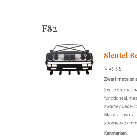
F82
Sleutel 
€ 29,95
Zwart metalen au
Ben je op zoek na
functioneel, maa
zwarte poedercoa
Mazda, Toyota, N
200x150x27 mm gr
Kenmerken: