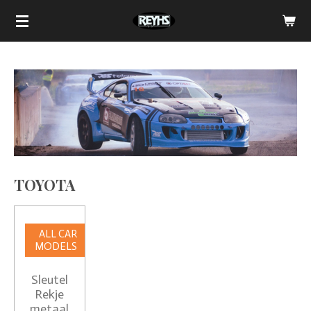
Ga
direct
naar
de
hoofdinhoud
TOYOTA
ALL CAR
MODELS
Sleutel
Rekje
metaal