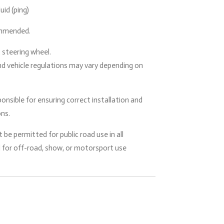
uid (ping)
ommended.
 steering wheel.
and vehicle regulations may vary depending on
ponsible for ensuring correct installation and
ons.
be permitted for public road use in all
 for off-road, show, or motorsport use
.