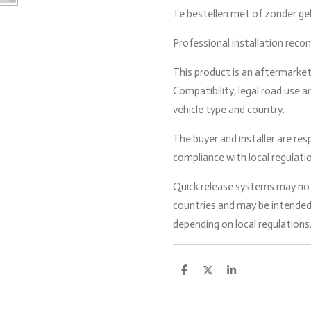
Te bestellen met of zonder gel
Professional installation rec
This product is an aftermarket
Compatibility, legal road use 
vehicle type and country.
The buyer and installer are res
compliance with local regulati
Quick release systems may not 
countries and may be intended
depending on local regulations
D
D
S
e
e
h
l
e
a
e
l
r