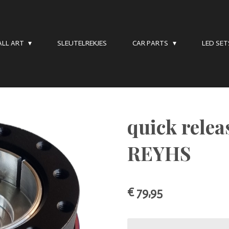
LL ART
SLEUTELREKJES
CAR PARTS
LED SE
quick relea
REYHS
€ 79,95