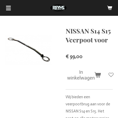
Ga
direct
naar
de
NISSAN S14 S15
hoofdinhoud
Veerpoot voor
€ 99,00
In
winkelwagen
Wij bieden een
veerpootbrug aan voor de
NISSAN S14 en S15. Het