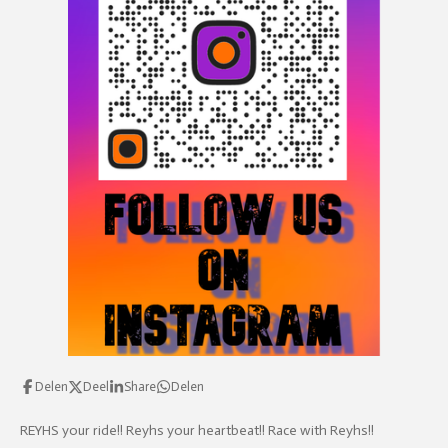
f
u
l
l
s
c
r
e
e
n
Delen
Deel
Share
Delen
REYHS your ride!! Reyhs your heartbeat!! Race with Reyhs!!