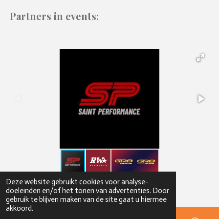
Partners in events:
© 2021 Powered by B.C.S. Motorsport
Deze website gebruikt cookies voor analyse-
doeleinden en/of het tonen van advertenties. Door
gebruik te blijven maken van de site gaat u hiermee
akkoord.