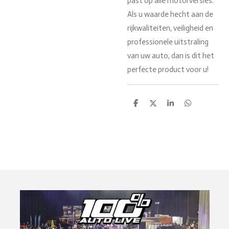
past op alle motorversies.
Als u waarde hecht aan de
rijkwaliteiten, veiligheid en
professionele uitstraling
van uw auto, dan is dit het
perfecte product voor u!
D
D
S
D
e
e
h
e
l
e
a
l
e
l
r
e
n
e
n