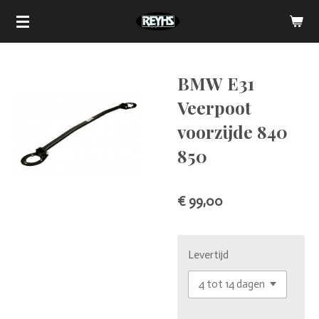
Ga
direct
naar
de
BMW E31
hoofdinhoud
Veerpoot
voorzijde 840
850
€ 99,00
Levertijd