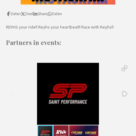
Delen
Deel
Share
Delen
REYHS your ride!! Reyhs your heartbeat!! Race with Reyhs!!
Partners in events: