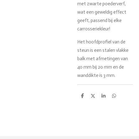
met zwarte poederverf,
wat een geweldig effect
geeft, passend bij elke
carrosseriekleur!
Het hoofdprofiel van de
steun is een stalen vlakke
balk met afmetingen van
40 mm bij 20 mm en de
wanddikte is 3 mm.
D
D
S
D
e
e
h
e
l
e
a
l
e
l
r
e
n
e
n