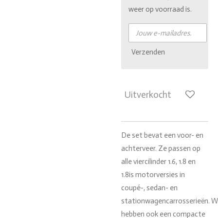
weer op voorraad is.
Verzenden
Uitverkocht
De set bevat een voor- en
achterveer.
Ze passen op
alle viercilinder 1.6, 1.8 en
1.8is motorversies in
coupé-, sedan- en
stationwagencarrosserieën.
W
hebben ook een compacte