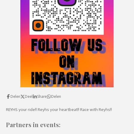
l
s
c
r
e
e
n
Delen
Deel
Share
Delen
REYHS your ride!! Reyhs your heartbeat!! Race with Reyhs!!
Partners in events: