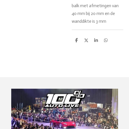
balk met afmetingen van
40 mm bij 20 mm en de
wanddikte is 3 mm
D
D
S
D
e
e
h
e
l
e
a
l
e
l
r
e
n
e
n