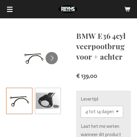
Ga
direct
naar
de
BMW E36 4cyl
hoofdinhoud
veerpootbrug
voor + achter
€ 139,00
Levertijd
Laat het me weten
wanneer dit product