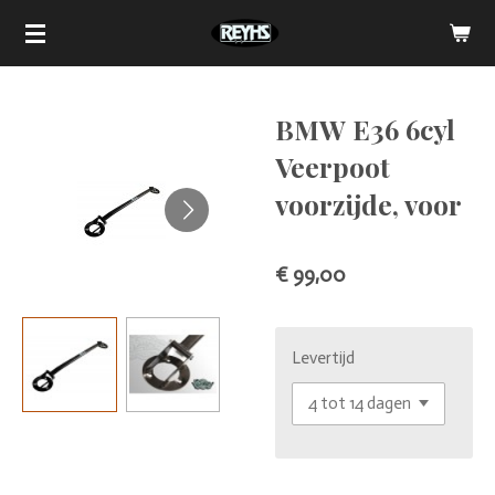
Ga
direct
naar
de
BMW E36 6cyl
hoofdinhoud
Veerpoot
voorzijde, voor
€ 99,00
Levertijd