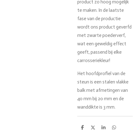
product zo hoog mogelijk
te maken.
In de laatste
fase van de productie
wordt ons product geverfd
met zwarte poederverf,
wat een geweldig effect
geeft, passend bij elke
carrosseriekleur!
Het hoofdprofiel van de
steun is een stalen vlakke
balk met afmetingen van
40 mm bij 20 mm en de
wanddikte is 3 mm.
D
D
S
D
e
e
h
e
l
e
a
l