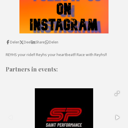
Delen
Deel
Share
Delen
REYHS your ride!! Reyhs your heartbeat!! Race with Reyhs!!
Partners in events: