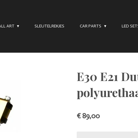
LL ART
SLEUTELREKJES
CAR PARTS
LED SE
E30 E21 D
polyuretha
€ 89,00