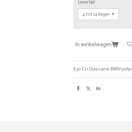
Levertijd
In winkelwagen
E30 E21 Duurzame BMW polyu
D
D
S
e
e
h
l
e
a
e
l
r
n
e