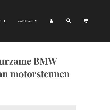
TS
CONTACT
uurzame BMW
an motorsteunen