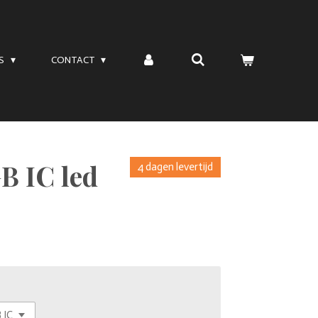
TS
CONTACT
B IC led
4 dagen levertijd