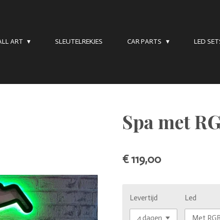
LL ART
SLEUTELREKJES
CAR PARTS
LED SE
Spa met RG
€ 119,00
Levertijd
Led