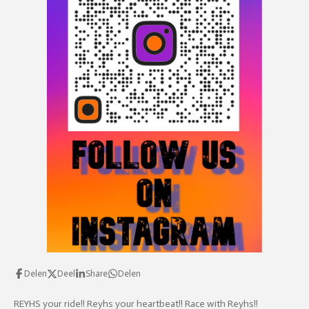
r
f
u
l
l
s
c
r
e
e
n
Delen
Deel
Share
Delen
REYHS your ride!! Reyhs your heartbeat!! Race with Reyhs!!