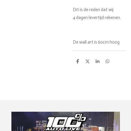
Dit is de reden dat wij
4 dagen levertijd rekenen.
De wall art is 60cm hoog
D
D
S
D
e
e
h
e
l
e
a
l
e
l
r
e
n
e
n