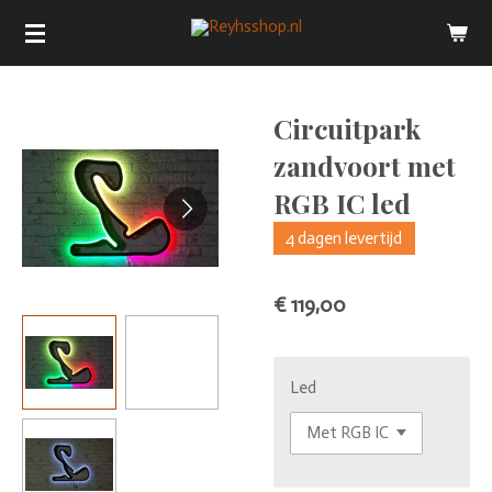
Ga
direct
naar
de
Circuitpark
hoofdinhoud
zandvoort met
RGB IC led
4 dagen levertijd
€ 119,00
Led