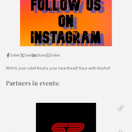
n
Delen
Deel
Share
Delen
REYHS your ride!! Reyhs your heartbeat!! Race with Reyhs!!
Partners in events: