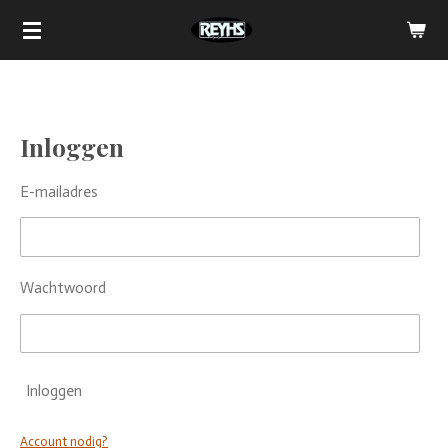
Ga
direct
naar
de
hoofdinhoud
Inloggen
E-mailadres
Wachtwoord
Inloggen
Account nodig?